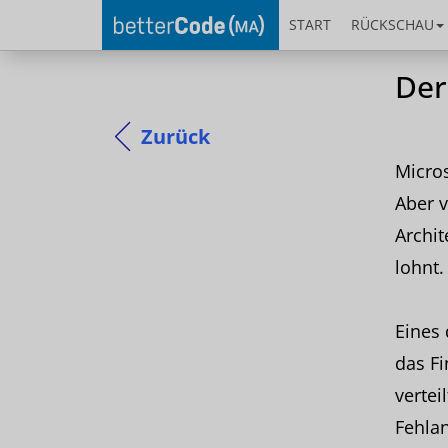
START
RÜCKSCHAU
Der
Zurück
Micros
Aber v
Archit
lohnt.
Eines 
das F
vertei
Fehla