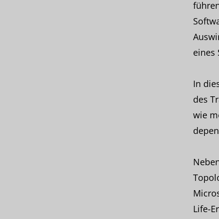
führe
Softwa
Auswir
eines
In die
des Tr
wie mö
depen
Neben
Topolo
Micros
Life-E