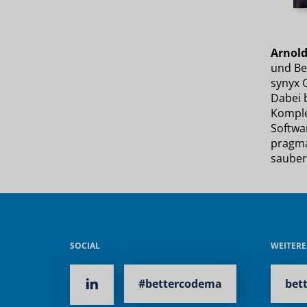
Arnold
und Be
synyx 
Dabei b
Komple
Softwa
pragma
sauber
SOCIAL
WEITER
#bettercodema
bet