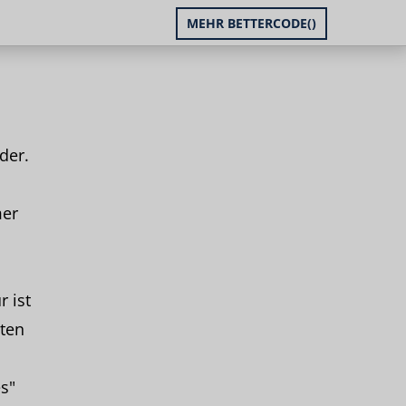
MEHR BETTERCODE()
der.
mer
 ist
ten
s"