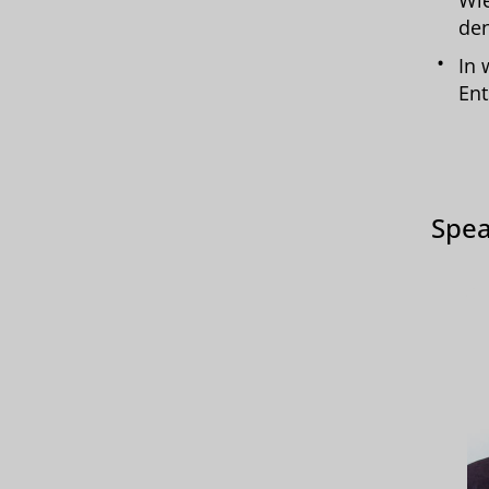
Wie
den
In 
Ent
Spea