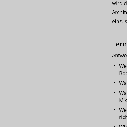
wird d
Archit
einzus
Lern
Antwor
Wel
Bo
Wan
Was
Mic
Wel
ric