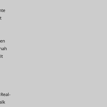
hte
t
ten
 nah
It
 Real-
alk