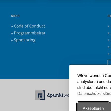
MEHR
R
» Code of Conduct
»
» Programmbeirat
»
» Sponsoring
»
»
»
Wir verwenden Coo
analysieren und da
sind aber nicht no
Datenschutzerklär
Akzeptieren