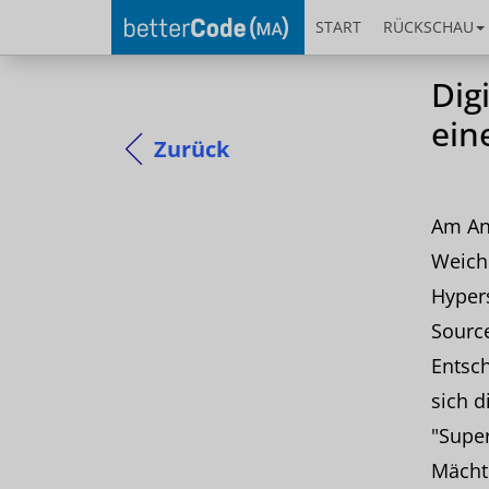
START
RÜCKSCHAU
Dig
ein
Zurück
Am Anf
Weiche
Hypers
Source
Entsc
sich d
"Super
Mächte