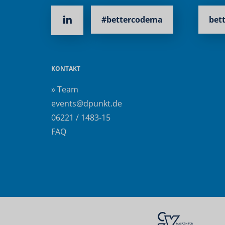
#bettercodema
bet
KONTAKT
» Team
events@dpunkt.de
06221 / 1483-15
FAQ