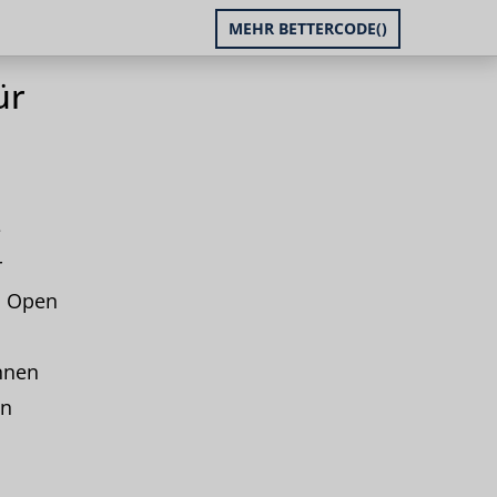
MEHR BETTERCODE()
ür
e
r
h Open
nnen
en