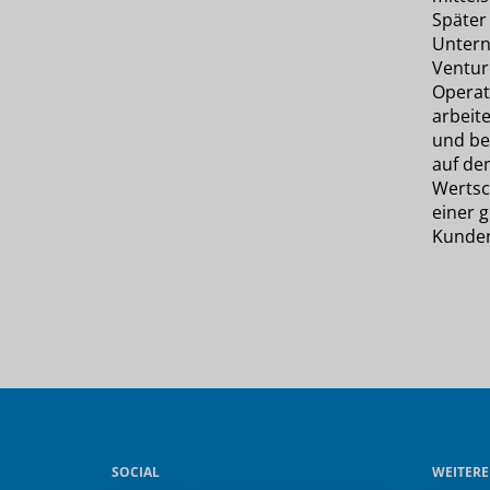
Später 
Unter
Venture
Operati
arbeite
und be
auf de
Wertsc
einer 
Kunden
SOCIAL
WEITER