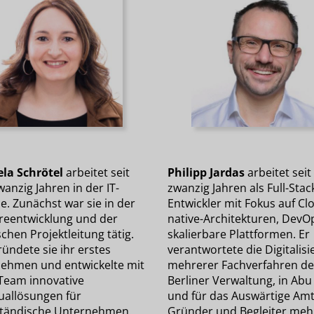
la Schrötel
arbeitet seit
Philipp Jardas
arbeitet seit
anzig Jahren in der IT-
zwanzig Jahren als Full-Stac
e. Zunächst war sie in der
Entwickler mit Fokus auf Cl
reentwicklung und der
native-Architekturen, DevO
chen Projektleitung tätig.
skalierbare Plattformen. Er
ündete sie ihr erstes
verantwortete die Digitalis
ehmen und entwickelte mit
mehrerer Fachverfahren de
Team innovative
Berliner Verwaltung, in Abu
duallösungen für
und für das Auswärtige Amt
ständische Unternehmen.
Gründer und Begleiter meh