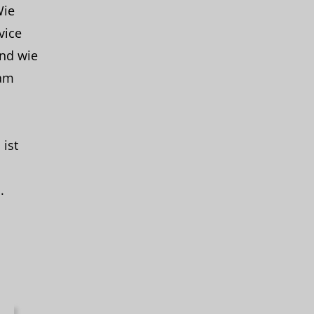
Wie
vice
Und wie
eam
 ist
.