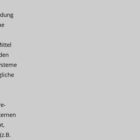
idung
ne
ittel
 den
ysteme
gliche
e-
ternen
t,
(z.B.