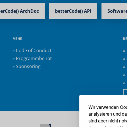
terCode() ArchDoc
betterCode() API
Software
MEHR
R
» Code of Conduct
»
» Programmbeirat
»
» Sponsoring
»
»
»
Wir verwenden Coo
analysieren und da
sind aber nicht no