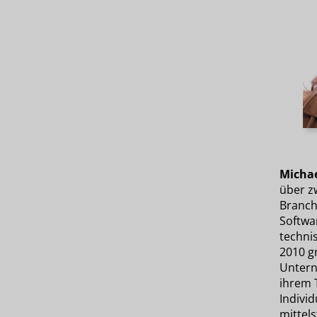
Michae
über zw
Branch
Softwa
technis
2010 gr
Untern
ihrem 
Indivi
mittel