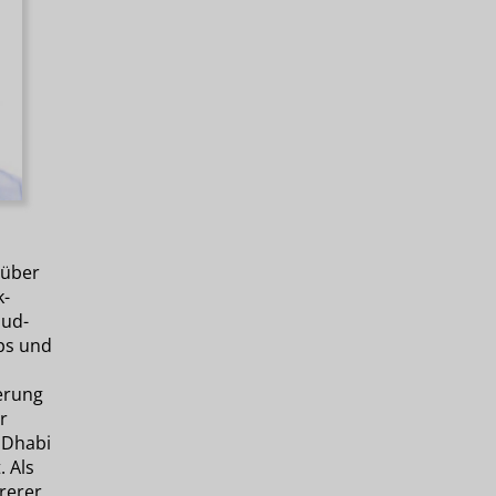
 über
k-
oud-
ps und
ierung
r
 Dhabi
. Als
rerer