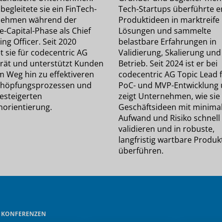
begleitete sie ein FinTech-
Tech-Startups überführte e
nehmen während der
Produktideen in marktreife
-Capital-Phase als Chief
Lösungen und sammelte
ng Officer. Seit 2020
belastbare Erfahrungen in
t sie für codecentric AG
Validierung, Skalierung und
rät und unterstützt Kunden
Betrieb. Seit 2024 ist er bei
m Weg hin zu effektiveren
codecentric AG Topic Lead 
höpfungsprozessen und
PoC- und MVP-Entwicklung
gesteigerten
zeigt Unternehmen, wie sie
orientierung.
Geschäftsideen mit minim
Aufwand und Risiko schnell
validieren und in robuste,
langfristig wartbare Produk
überführen.
E KONFERENZEN