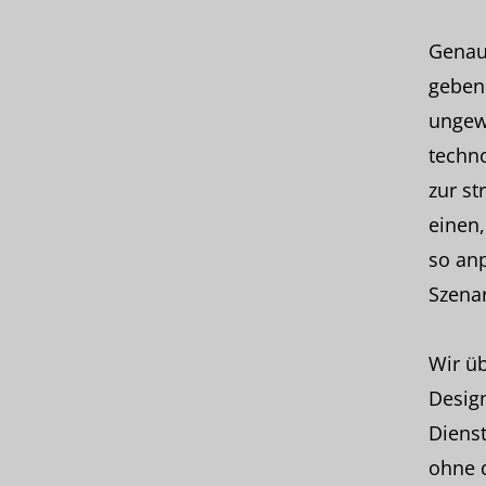
Genau 
geben.
ungewi
techno
zur st
einen
so anp
Szenar
Wir üb
Desig
Dienst
ohne d