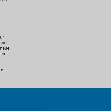
r
für
 und
 neue
alem
te