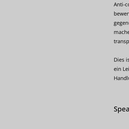
Anti-c
bewert
gegenü
mache
transp
Dies i
ein Le
Handlu
Spea