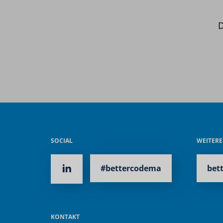
D
SOCIAL
WEITER
#bettercodema
bet
KONTAKT