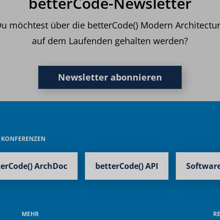
betterCode-Newsletter
u möchtest über die betterCode() Modern Architectu
auf dem Laufenden gehalten werden?
Newsletter abonnieren
E KONFERENZEN
terCode() ArchDoc
betterCode() API
Software
MEHR
R