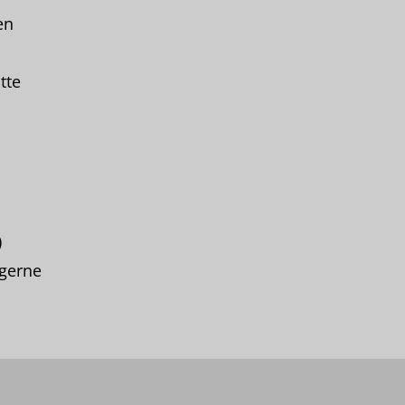
en
tte
)
r gerne