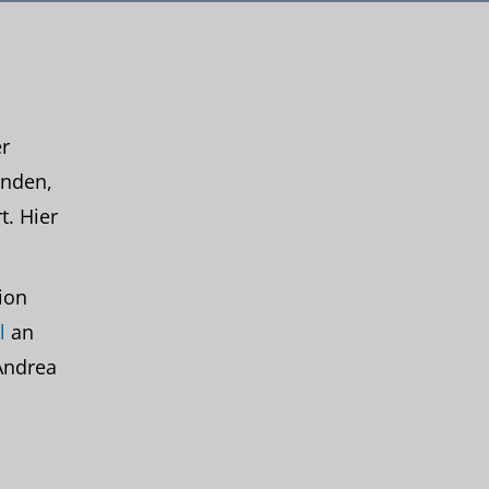
r
anden,
. Hier
ion
l
an
Andrea