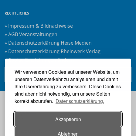
RECHTLICHES
» Impressum & Bildnachweise
» AGB Veranstaltungen
» Datenschutzerklärung Heise Medien
» Datenschutzerklärung Rheinwerk Verlag
» Cookie-Einstellungen ändern
Wir verwenden Cookies auf unserer Website, um
» Vertrag widerrufen
unseren Datenverkehr zu analysieren und damit
ihre Usererfahrung zu verbessern. Diese Cookies
sind aber nicht notwendig, um unsere Seiten
korrekt abzurufen.
Datenschutzerklärung.
VERANSTALTER:
Akzeptieren
Ablehnen