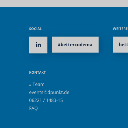
SOCIAL
WEITER
#bettercodema
bet
KONTAKT
» Team
events@dpunkt.de
06221 / 1483-15
FAQ