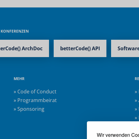
E KONFERENZEN
terCode() ArchDoc
betterCode() API
Software
MEHR
R
» Code of Conduct
»
» Programmbeirat
»
» Sponsoring
»
»
»
Wir verwenden Coo